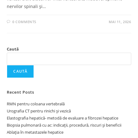
nervilor spinali și…
0 COMMENTS
MAI 11, 2026
Caută
CAUTĂ
Recent Posts
RMN pentru coloana vertebrală
Urografia CT pentru rinichi și vezică
Elastografia hepatică- metodă de evaluare a fibrozei hepatice
Biopsia pulmonară cu ac: indicații, procedură, riscuri și beneficii
Ablația în metastazele hepatice