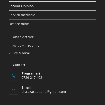
Second Opinion
Servicii medicale
Despre mine
Unde Activez
Opens
Clinica Top Doctors
in
Opens
Gral Medical
a
in
new
a
Contact
tab
new
Programari
tab
0729 217 402
Email:
Opens
dr.cezarbetianu@gmail.com
in
your
application