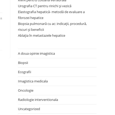
RMN pentru coloana vertebrală
Urografia CT pentru rinichi și vezică
Elastografia hepatică- metodă de evaluare a
fibrozei hepatice
24
Biopsia pulmonară cu ac: indicații, procedură,
riscuri și beneficii
Ablația în metastazele hepatice
A doua opinie imagistica
Biopsii
Ecografii
Imagistica medicala
Oncologie
Radiologie interventionala
Uncategorized