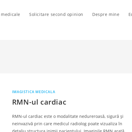
i medicale
Solicitare second opinion
Despre mine
E
IMAGISTICA MEDICALA
RMN-ul cardiac
RMN-ul cardiac este o modalitate nedureroasă, sigură și
neinvazivă prin care medicul radiolog poate vizualiza în
detaliu structura inimii pacientului. Imaginile RMN arată