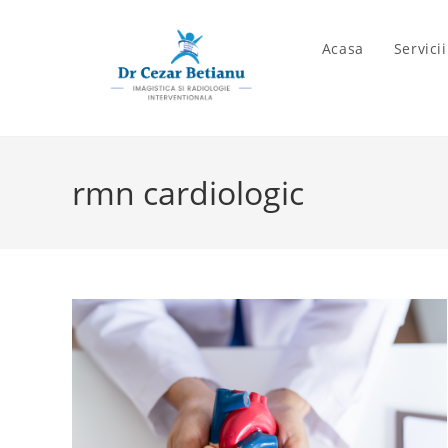
Skip
to
Acasa
Servici
content
rmn cardiologic