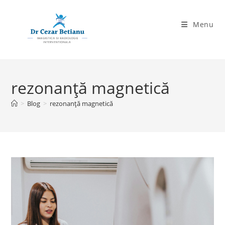
Skip
to
Menu
content
rezonanță magnetică
>
Blog
>
rezonanță magnetică