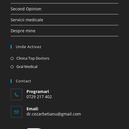
Second Opinion
Servicii medicale
Despre mine
Unde Activez
Opens
Clinica Top Doctors
in
Opens
Gral Medical
a
in
new
a
Contact
tab
new
Programari
tab
0729 217 402
Email:
Opens
dr.cezarbetianu@gmail.com
in
your