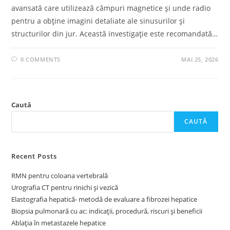
avansată care utilizează câmpuri magnetice și unde radio
pentru a obține imagini detaliate ale sinusurilor și
structurilor din jur. Această investigație este recomandată…
0 COMMENTS
MAI 25, 2026
Caută
CAUTĂ
Recent Posts
RMN pentru coloana vertebrală
Urografia CT pentru rinichi și vezică
Elastografia hepatică- metodă de evaluare a fibrozei hepatice
Biopsia pulmonară cu ac: indicații, procedură, riscuri și beneficii
Ablația în metastazele hepatice