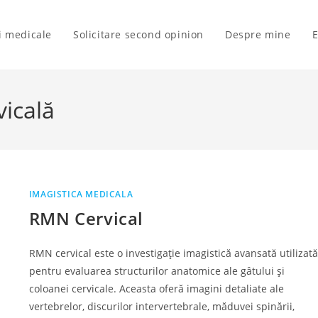
ii medicale
Solicitare second opinion
Despre mine
E
icală
IMAGISTICA MEDICALA
RMN Cervical
RMN cervical este o investigație imagistică avansată utilizată
pentru evaluarea structurilor anatomice ale gâtului și
coloanei cervicale. Aceasta oferă imagini detaliate ale
vertebrelor, discurilor intervertebrale, măduvei spinării,