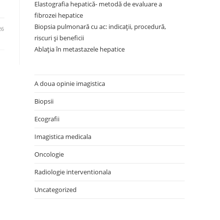
Elastografia hepatică- metodă de evaluare a
fibrozei hepatice
Biopsia pulmonară cu ac: indicații, procedură,
26
riscuri și beneficii
Ablația în metastazele hepatice
A doua opinie imagistica
Biopsii
Ecografii
Imagistica medicala
Oncologie
Radiologie interventionala
Uncategorized