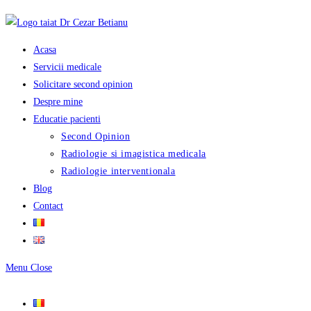
Skip
to
content
Acasa
Servicii medicale
Solicitare second opinion
Despre mine
Educatie pacienti
Second Opinion
Radiologie si imagistica medicala
Radiologie interventionala
Blog
Contact
Menu
Close