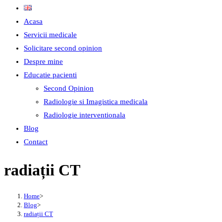
Acasa
Servicii medicale
Solicitare second opinion
Despre mine
Educatie pacienti
Second Opinion
Radiologie si Imagistica medicala
Radiologie interventionala
Blog
Contact
radiații CT
Home
>
Blog
>
radiații CT