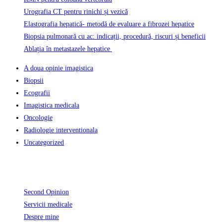
Urografia CT pentru rinichi și vezică
Elastografia hepatică- metodă de evaluare a fibrozei hepatice
Biopsia pulmonară cu ac: indicații, procedură, riscuri și beneficii
Ablația în metastazele hepatice
A doua opinie imagistica
Biopsii
Ecografii
Imagistica medicala
Oncologie
Radiologie interventionala
Uncategorized
Informatii Utile
Second Opinion
Servicii medicale
Despre mine