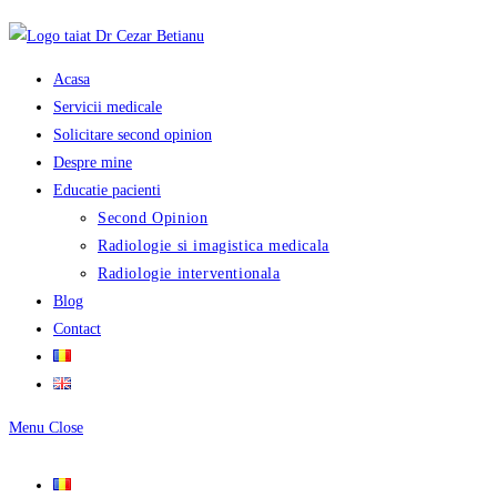
Skip
to
content
Acasa
Servicii medicale
Solicitare second opinion
Despre mine
Educatie pacienti
Second Opinion
Radiologie si imagistica medicala
Radiologie interventionala
Blog
Contact
Menu
Close