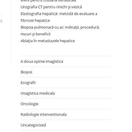
RMN pentru coloana vertebrală
Urografia CT pentru rinichi și vezică
Elastografia hepatică- metodă de evaluare a
fibrozei hepatice
25
Biopsia pulmonară cu ac: indicații, procedură,
riscuri și beneficii
Ablația în metastazele hepatice
A doua opinie imagistica
Biopsii
Ecografii
Imagistica medicala
Oncologie
Radiologie interventionala
Uncategorized