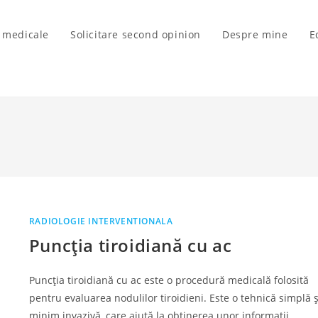
i medicale
Solicitare second opinion
Despre mine
E
RADIOLOGIE INTERVENTIONALA
Puncția tiroidiană cu ac
Puncția tiroidiană cu ac este o procedură medicală folosită
pentru evaluarea nodulilor tiroidieni. Este o tehnică simplă ș
minim invazivă, care ajută la obținerea unor informații