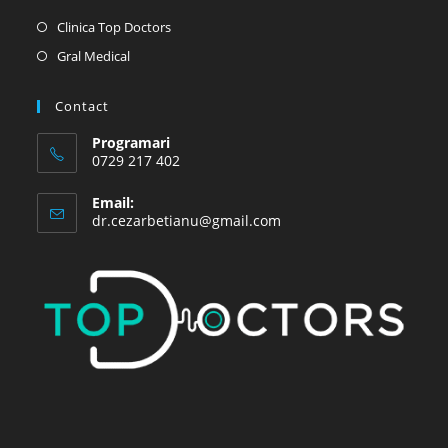
Opens
Clinica Top Doctors
in
Opens
Gral Medical
a
in
new
a
Contact
tab
new
Programari
tab
0729 217 402
Email:
Opens
dr.cezarbetianu@gmail.com
in
your
application