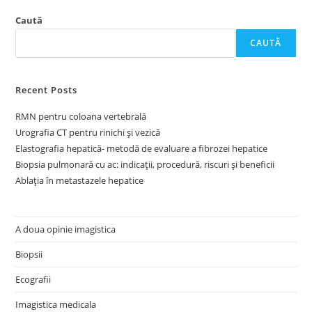
Caută
CAUTĂ
Recent Posts
RMN pentru coloana vertebrală
Urografia CT pentru rinichi și vezică
Elastografia hepatică- metodă de evaluare a fibrozei hepatice
Biopsia pulmonară cu ac: indicații, procedură, riscuri și beneficii
Ablația în metastazele hepatice
A doua opinie imagistica
Biopsii
Ecografii
Imagistica medicala