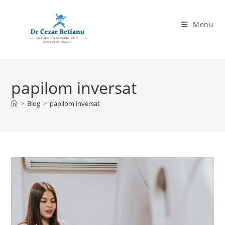
Skip
to
Menu
content
papilom inversat
>
Blog
>
papilom inversat