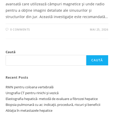
avansată care utilizează câmpuri magnetice și unde radio
pentru a obține imagini detaliate ale sinusurilor și
structurilor din jur. Această investigație este recomandată…
0 COMMENTS
MAI 25, 2026
Caută
CAUTĂ
Recent Posts
RMN pentru coloana vertebrală
Urografia CT pentru rinichi și vezică
Elastografia hepatică- metodă de evaluare a fibrozei hepatice
Biopsia pulmonară cu ac: indicații, procedură, riscuri și beneficii
Ablația în metastazele hepatice