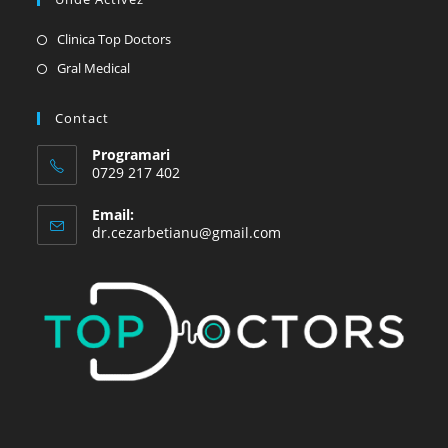
Opens
Clinica Top Doctors
in
Opens
Gral Medical
a
in
new
a
Contact
tab
new
Programari
tab
0729 217 402
Email:
Opens
dr.cezarbetianu@gmail.com
in
your
application