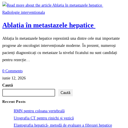
Radiologie interventionala
Ablația în metastazele hepatice
Ablația în metastazele hepatice reprezintă una dintre cele mai importante
progrese ale oncologiei intervenționale moderne. În prezent, numeroși
pacienți diagnosticați cu metastaze la nivelul ficatului nu sunt candidați
pentru rezecție…
0 Comments
iunie 12, 2026
Caută
Caută
Recent Posts
RMN pentru coloana vertebrală
Urografia CT pentru rinichi și vezică
Elastografia hepatică- metodă de evaluare a fibrozei hepatice