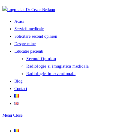
Skip
to
content
Acasa
Servicii medicale
Solicitare second opinion
Despre mine
Educatie pacienti
Second Opinion
Radiologie si imagistica medicala
Radiologie interventionala
Blog
Contact
Menu
Close