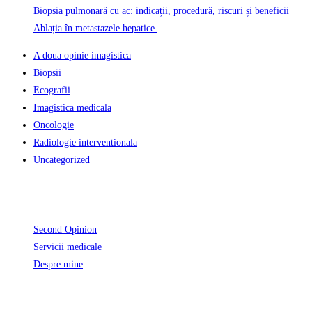
Biopsia pulmonară cu ac: indicații, procedură, riscuri și beneficii
Ablația în metastazele hepatice
A doua opinie imagistica
Biopsii
Ecografii
Imagistica medicala
Oncologie
Radiologie interventionala
Uncategorized
Informatii Utile
Second Opinion
Servicii medicale
Despre mine
Unde activez