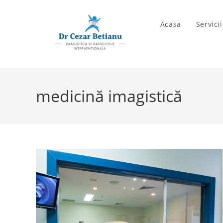
Skip
to
Acasa
Servici
content
medicină imagistică