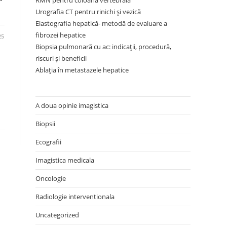
RMN pentru coloana vertebrală
Urografia CT pentru rinichi și vezică
Elastografia hepatică- metodă de evaluare a
fibrozei hepatice
25
Biopsia pulmonară cu ac: indicații, procedură,
riscuri și beneficii
Ablația în metastazele hepatice
A doua opinie imagistica
Biopsii
Ecografii
Imagistica medicala
Oncologie
Radiologie interventionala
Uncategorized