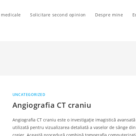
i medicale
Solicitare second opinion
Despre mine
E
UNCATEGORIZED
Angiografia CT craniu
Angiografia CT craniu este o investigație imagistică avansată
utilizată pentru vizualizarea detaliată a vaselor de sânge din
creier. Această procedură combină tomografia computerizat