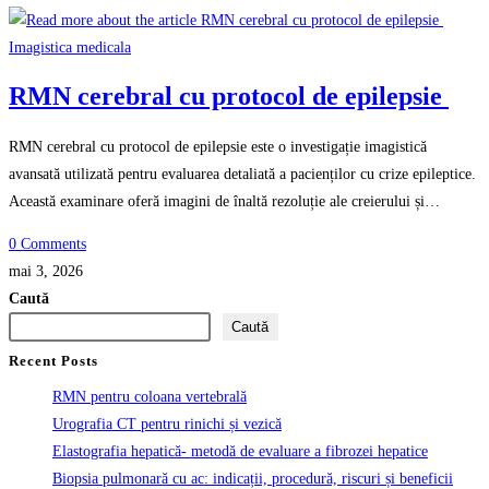
Imagistica medicala
RMN cerebral cu protocol de epilepsie
RMN cerebral cu protocol de epilepsie este o investigație imagistică
avansată utilizată pentru evaluarea detaliată a pacienților cu crize epileptice.
Această examinare oferă imagini de înaltă rezoluție ale creierului și…
0 Comments
mai 3, 2026
Caută
Caută
Recent Posts
RMN pentru coloana vertebrală
Urografia CT pentru rinichi și vezică
Elastografia hepatică- metodă de evaluare a fibrozei hepatice
Biopsia pulmonară cu ac: indicații, procedură, riscuri și beneficii