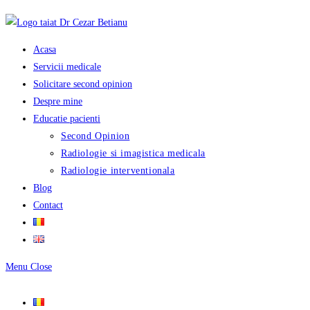
Skip
to
content
Acasa
Servicii medicale
Solicitare second opinion
Despre mine
Educatie pacienti
Second Opinion
Radiologie si imagistica medicala
Radiologie interventionala
Blog
Contact
Menu
Close