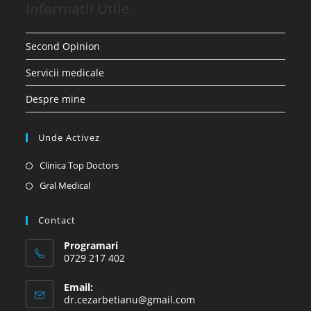
Informatii Utile
Second Opinion
Servicii medicale
Despre mine
Unde Activez
Opens
Clinica Top Doctors
in
Opens
Gral Medical
a
in
new
a
Contact
tab
new
Programari
tab
0729 217 402
Email:
Opens
dr.cezarbetianu@gmail.com