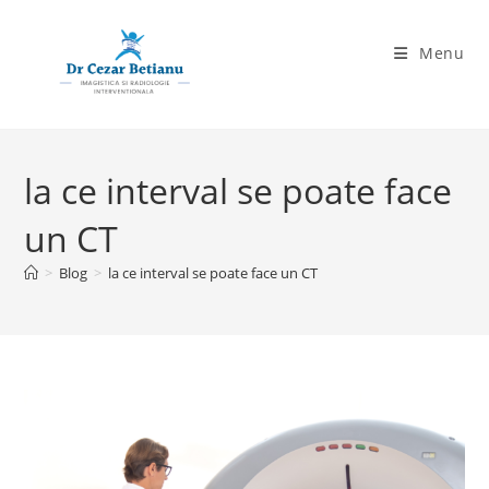
Skip
to
Menu
content
la ce interval se poate face
un CT
>
Blog
>
la ce interval se poate face un CT