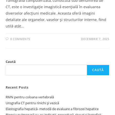
Tomografia computerizată, cunoscută sub denumirea de
CT, este o investigație imagistică esențială în evaluarea
diverselor afecțiuni medicale. Aceasta oferă imagini
detaliate ale organelor, vaselor și structurilor interne, fiind
utilă atât…
0 COMMENTS
DECEMBRIE 7, 2025
Caută
CAUTĂ
Recent Posts
RMN pentru coloana vertebrală
Urografia CT pentru rinichi și vezică
Elastografia hepatică- metodă de evaluare a fibrozei hepatice
Biopsia pulmonară cu ac: indicații, procedură, riscuri și beneficii