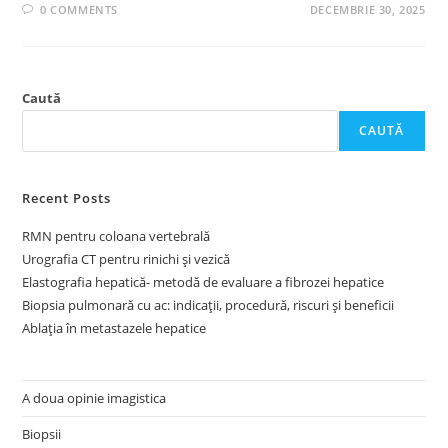
0 COMMENTS
DECEMBRIE 30, 2025
Caută
CAUTĂ
Recent Posts
RMN pentru coloana vertebrală
Urografia CT pentru rinichi și vezică
Elastografia hepatică- metodă de evaluare a fibrozei hepatice
Biopsia pulmonară cu ac: indicații, procedură, riscuri și beneficii
Ablația în metastazele hepatice
A doua opinie imagistica
Biopsii