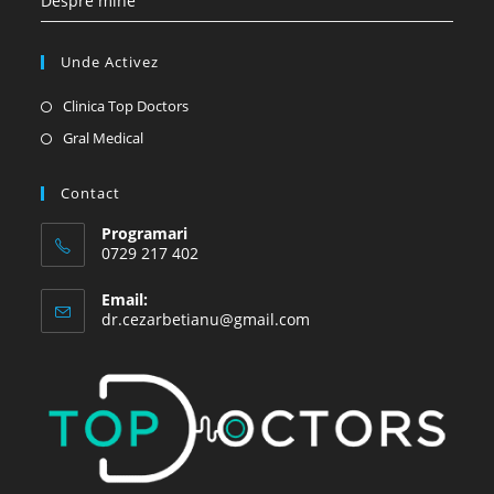
Despre mine
Unde Activez
Opens
Clinica Top Doctors
in
Opens
Gral Medical
a
in
new
a
Contact
tab
new
Programari
tab
0729 217 402
Email:
Opens
dr.cezarbetianu@gmail.com
in
your
application