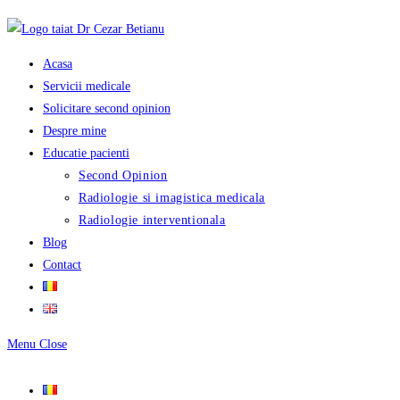
Skip
to
content
Acasa
Servicii medicale
Solicitare second opinion
Despre mine
Educatie pacienti
Second Opinion
Radiologie si imagistica medicala
Radiologie interventionala
Blog
Contact
Menu
Close