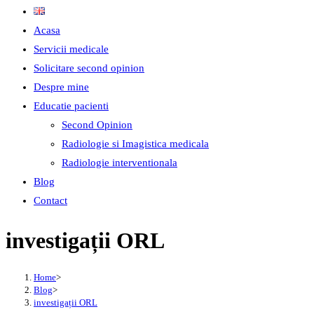
Acasa
Servicii medicale
Solicitare second opinion
Despre mine
Educatie pacienti
Second Opinion
Radiologie si Imagistica medicala
Radiologie interventionala
Blog
Contact
investigații ORL
Home
>
Blog
>
investigații ORL