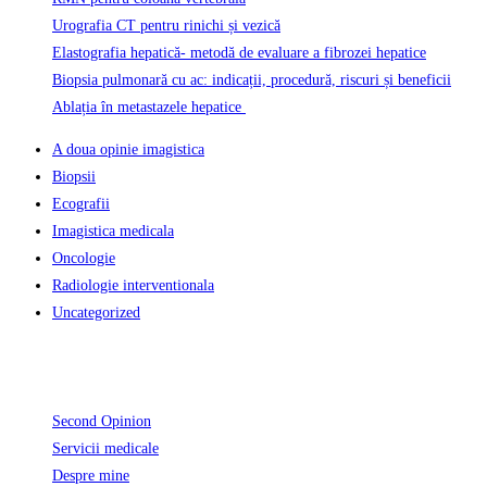
Urografia CT pentru rinichi și vezică
Elastografia hepatică- metodă de evaluare a fibrozei hepatice
Biopsia pulmonară cu ac: indicații, procedură, riscuri și beneficii
Ablația în metastazele hepatice
A doua opinie imagistica
Biopsii
Ecografii
Imagistica medicala
Oncologie
Radiologie interventionala
Uncategorized
Informatii Utile
Second Opinion
Servicii medicale
Despre mine