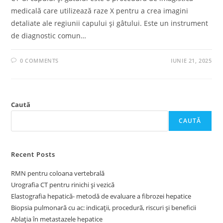
medicală care utilizează raze X pentru a crea imagini
detaliate ale regiunii capului și gâtului. Este un instrument
de diagnostic comun…
0 COMMENTS
IUNIE 21, 2025
Caută
CAUTĂ
Recent Posts
RMN pentru coloana vertebrală
Urografia CT pentru rinichi și vezică
Elastografia hepatică- metodă de evaluare a fibrozei hepatice
Biopsia pulmonară cu ac: indicații, procedură, riscuri și beneficii
Ablația în metastazele hepatice