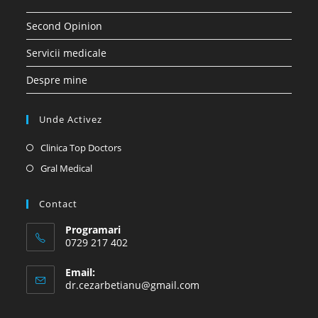
Second Opinion
Servicii medicale
Despre mine
Unde Activez
Opens
Clinica Top Doctors
in
Opens
Gral Medical
a
in
new
a
Contact
tab
new
Programari
tab
0729 217 402
Email:
Opens
dr.cezarbetianu@gmail.com
in
your