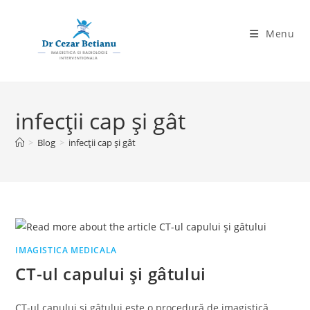
Skip
to
Menu
content
infecții cap și gât
>
Blog
>
infecții cap și gât
IMAGISTICA MEDICALA
CT-ul capului și gâtului
CT-ul capului și gâtului este o procedură de imagistică