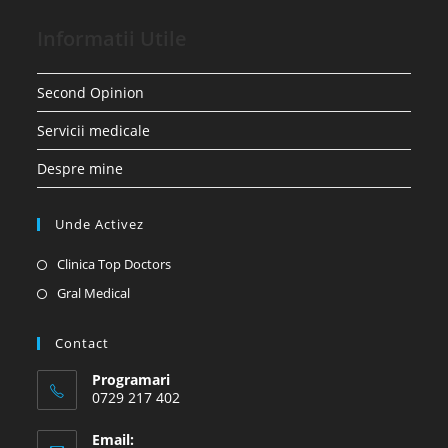
Informatii Utile
Second Opinion
Servicii medicale
Despre mine
Unde Activez
Opens
Clinica Top Doctors
in
Opens
Gral Medical
a
in
new
a
Contact
tab
new
Programari
tab
0729 217 402
Email: