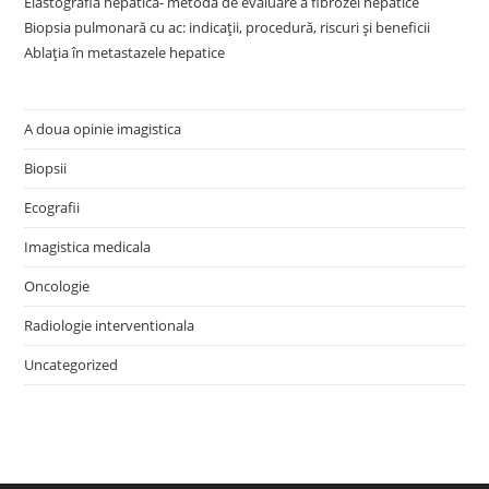
Elastografia hepatică- metodă de evaluare a fibrozei hepatice
Biopsia pulmonară cu ac: indicații, procedură, riscuri și beneficii
Ablația în metastazele hepatice
A doua opinie imagistica
Biopsii
Ecografii
Imagistica medicala
Oncologie
Radiologie interventionala
Uncategorized