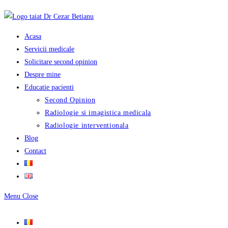
Skip
to
content
Acasa
Servicii medicale
Solicitare second opinion
Despre mine
Educatie pacienti
Second Opinion
Radiologie si imagistica medicala
Radiologie interventionala
Blog
Contact
Menu
Close