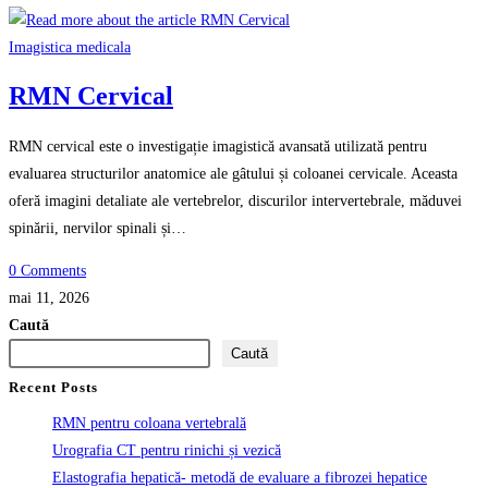
Imagistica medicala
RMN Cervical
RMN cervical este o investigație imagistică avansată utilizată pentru
evaluarea structurilor anatomice ale gâtului și coloanei cervicale. Aceasta
oferă imagini detaliate ale vertebrelor, discurilor intervertebrale, măduvei
spinării, nervilor spinali și…
0 Comments
mai 11, 2026
Caută
Caută
Recent Posts
RMN pentru coloana vertebrală
Urografia CT pentru rinichi și vezică
Elastografia hepatică- metodă de evaluare a fibrozei hepatice