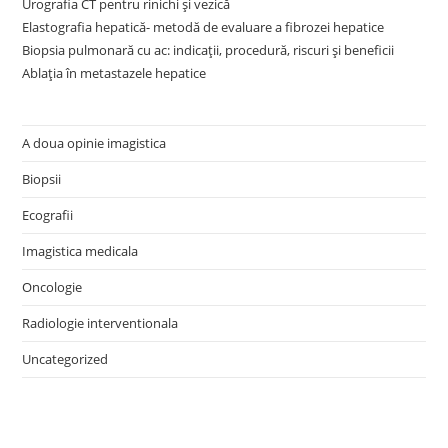
Urografia CT pentru rinichi și vezică
Elastografia hepatică- metodă de evaluare a fibrozei hepatice
Biopsia pulmonară cu ac: indicații, procedură, riscuri și beneficii
Ablația în metastazele hepatice
A doua opinie imagistica
Biopsii
Ecografii
Imagistica medicala
Oncologie
Radiologie interventionala
Uncategorized