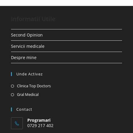
Informatii Utile
Second Opinion
Servicii medicale
Despre mine
Unde Activez
Opens
Clinica Top Doctors
in
Opens
Gral Medical
a
in
new
a
Contact
tab
new
Programari
tab
0729 217 402