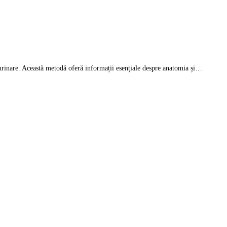
or urinare. Această metodă oferă informații esențiale despre anatomia și…