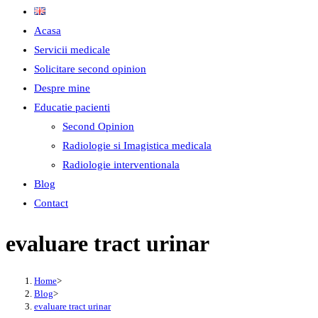
Acasa
Servicii medicale
Solicitare second opinion
Despre mine
Educatie pacienti
Second Opinion
Radiologie si Imagistica medicala
Radiologie interventionala
Blog
Contact
evaluare tract urinar
Home
>
Blog
>
evaluare tract urinar