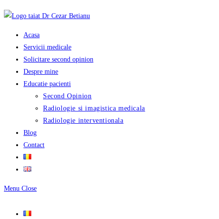
Skip
to
content
Acasa
Servicii medicale
Solicitare second opinion
Despre mine
Educatie pacienti
Second Opinion
Radiologie si imagistica medicala
Radiologie interventionala
Blog
Contact
Menu
Close