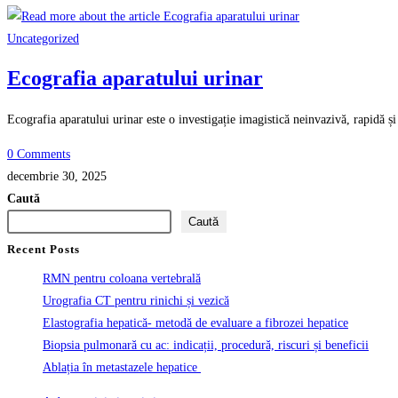
Uncategorized
Ecografia aparatului urinar
Ecografia aparatului urinar este o investigație imagistică neinvazivă, rapidă și
0 Comments
decembrie 30, 2025
Caută
Caută
Recent Posts
RMN pentru coloana vertebrală
Urografia CT pentru rinichi și vezică
Elastografia hepatică- metodă de evaluare a fibrozei hepatice
Biopsia pulmonară cu ac: indicații, procedură, riscuri și beneficii
Ablația în metastazele hepatice