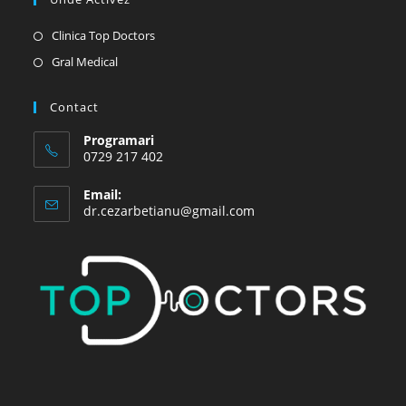
Opens
Clinica Top Doctors
in
Opens
Gral Medical
a
in
new
a
Contact
tab
new
Programari
tab
0729 217 402
Email:
Opens
dr.cezarbetianu@gmail.com
in
your
application