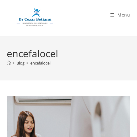
Skip
to
Menu
content
encefalocel
>
Blog
>
encefalocel