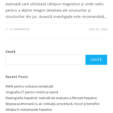
avansată care utilizează câmpuri magnetice și unde radio
pentru a obține imagini detaliate ale sinusurilor și
structurilor din jur. Această investigație este recomandată…
0 COMMENTS
MAI 25, 2026
Caută
CAUTĂ
Recent Posts
RMN pentru coloana vertebrală
Urografia CT pentru rinichi și vezică
Elastografia hepatică- metodă de evaluare a fibrozei hepatice
Biopsia pulmonară cu ac: indicații, procedură, riscuri și beneficii
Ablația în metastazele hepatice