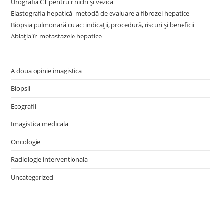
Urografia CT pentru rinichi și vezică
Elastografia hepatică- metodă de evaluare a fibrozei hepatice
Biopsia pulmonară cu ac: indicații, procedură, riscuri și beneficii
Ablația în metastazele hepatice
A doua opinie imagistica
Biopsii
Ecografii
Imagistica medicala
Oncologie
Radiologie interventionala
Uncategorized