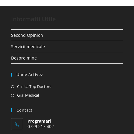
Informatii Utile
Second Opinion
Servicii medicale
Despre mine
Unde Activez
Opens
Clinica Top Doctors
in
Opens
Gral Medical
a
in
new
a
Contact
tab
new
Programari
tab
0729 217 402