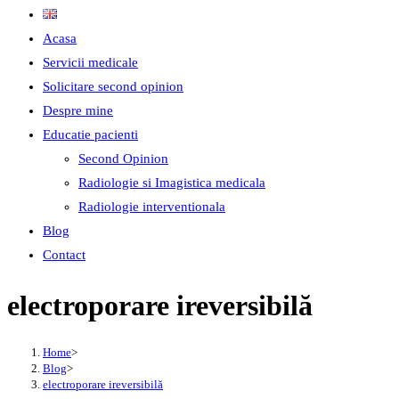
Acasa
Servicii medicale
Solicitare second opinion
Despre mine
Educatie pacienti
Second Opinion
Radiologie si Imagistica medicala
Radiologie interventionala
Blog
Contact
electroporare ireversibilă
Home
>
Blog
>
electroporare ireversibilă