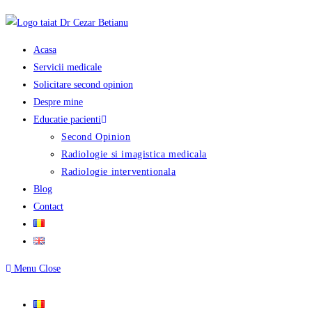
Skip
to
content
Acasa
Servicii medicale
Solicitare second opinion
Despre mine
Educatie pacienti
Second Opinion
Radiologie si imagistica medicala
Radiologie interventionala
Blog
Contact
Menu
Close