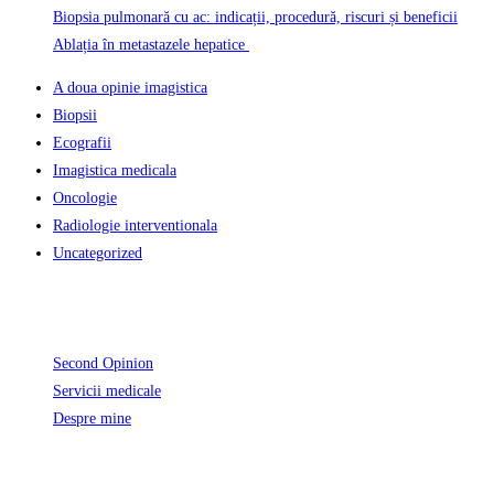
Biopsia pulmonară cu ac: indicații, procedură, riscuri și beneficii
Ablația în metastazele hepatice
A doua opinie imagistica
Biopsii
Ecografii
Imagistica medicala
Oncologie
Radiologie interventionala
Uncategorized
Informatii Utile
Second Opinion
Servicii medicale
Despre mine
Unde activez