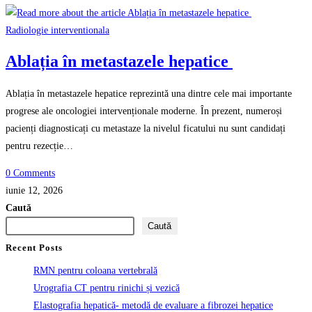
Radiologie interventionala
Ablația în metastazele hepatice
Ablația în metastazele hepatice reprezintă una dintre cele mai importante
progrese ale oncologiei intervenționale moderne. În prezent, numeroși
pacienți diagnosticați cu metastaze la nivelul ficatului nu sunt candidați
pentru rezecție…
0 Comments
iunie 12, 2026
Caută
Caută
Recent Posts
RMN pentru coloana vertebrală
Urografia CT pentru rinichi și vezică
Elastografia hepatică- metodă de evaluare a fibrozei hepatice