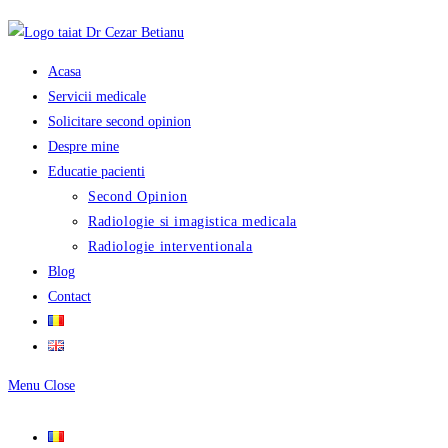
Skip
to
content
Acasa
Servicii medicale
Solicitare second opinion
Despre mine
Educatie pacienti
Second Opinion
Radiologie si imagistica medicala
Radiologie interventionala
Blog
Contact
Menu
Close