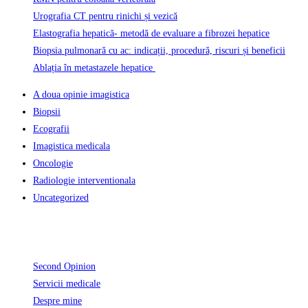
Urografia CT pentru rinichi și vezică
Elastografia hepatică- metodă de evaluare a fibrozei hepatice
Biopsia pulmonară cu ac: indicații, procedură, riscuri și beneficii
Ablația în metastazele hepatice
A doua opinie imagistica
Biopsii
Ecografii
Imagistica medicala
Oncologie
Radiologie interventionala
Uncategorized
Informatii Utile
Second Opinion
Servicii medicale
Despre mine