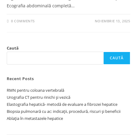
Ecografia abdominală completă…
0 COMMENTS
NOIEMBRIE 13, 2025
Caută
CAUTĂ
Recent Posts
RMN pentru coloana vertebrală
Urografia CT pentru rinichi și vezică
Elastografia hepatică- metodă de evaluare a fibrozei hepatice
Biopsia pulmonară cu ac: indicații, procedură, riscuri și beneficii
Ablația în metastazele hepatice