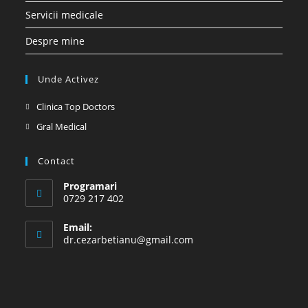
Servicii medicale
Despre mine
Unde Activez
Opens
Clinica Top Doctors
in
Opens
Gral Medical
a
in
new
a
Contact
tab
new
Programari
tab
0729 217 402
Email:
Opens
dr.cezarbetianu@gmail.com
in
your
application