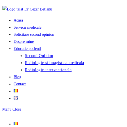
Skip
to
content
Acasa
Servicii medicale
Solicitare second opinion
Despre mine
Educatie pacienti
Second Opinion
Radiologie si imagistica medicala
Radiologie interventionala
Blog
Contact
Menu
Close