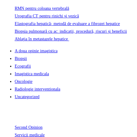
RMN pentru coloana vertebrală
Urografia CT pentru rinichi și vezică
Elastografia hepatică- metodă de evaluare a fibrozei hepatice
Biopsia pulmonară cu ac: indicații, procedură, riscuri și beneficii
Ablația în metastazele hepatice
A doua opinie imagistica
Biopsii
Ecografii
Imagistica medicala
Oncologie
Radiologie interventionala
Uncategorized
Informatii Utile
Second Opinion
Servicii medicale