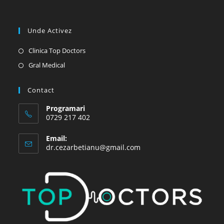
Unde Activez
Opens
Clinica Top Doctors
in
Opens
Gral Medical
a
in
new
a
Contact
tab
new
Programari
tab
0729 217 402
Email:
Opens
dr.cezarbetianu@gmail.com
in
your
application