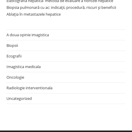
Elastografia hepatică- metodă de evaluare a fibrozei hepatice
Biopsia pulmonară cu ac: indicații, procedură, riscuri și beneficii
Ablația în metastazele hepatice
A doua opinie imagistica
Biopsii
Ecografii
Imagistica medicala
Oncologie
Radiologie interventionala
Uncategorized