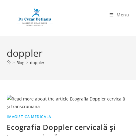
Skip
to
Menu
content
doppler
>
Blog
>
doppler
IMAGISTICA MEDICALA
Ecografia Doppler cervicală și