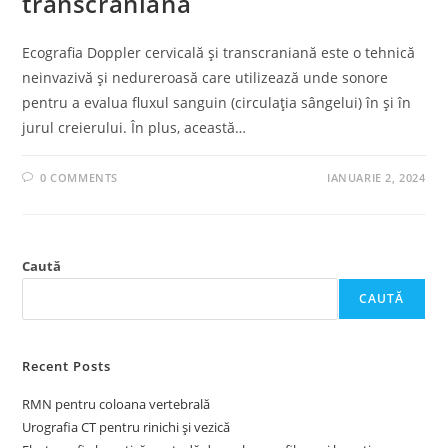
transcraniană
Ecografia Doppler cervicală și transcraniană este o tehnică
neinvazivă și nedureroasă care utilizează unde sonore
pentru a evalua fluxul sanguin (circulația sângelui) în și în
jurul creierului. În plus, această…
0 COMMENTS
IANUARIE 2, 2024
Caută
CAUTĂ
Recent Posts
RMN pentru coloana vertebrală
Urografia CT pentru rinichi și vezică