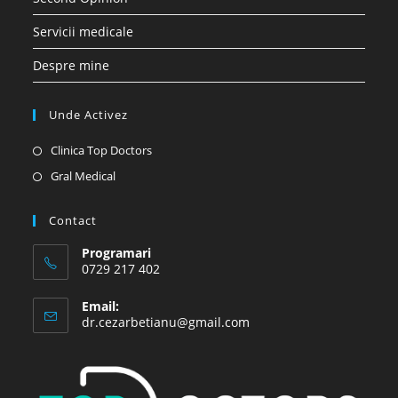
Servicii medicale
Despre mine
Unde Activez
Opens
Clinica Top Doctors
in
Opens
Gral Medical
a
in
new
a
Contact
tab
new
Programari
tab
0729 217 402
Email:
Opens
dr.cezarbetianu@gmail.com
in
your
application