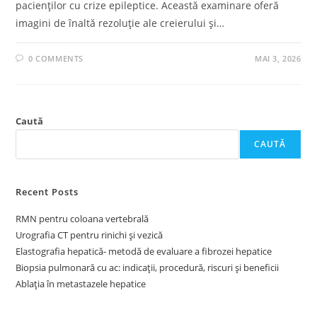
pacienților cu crize epileptice. Această examinare oferă
imagini de înaltă rezoluție ale creierului și…
0 COMMENTS
MAI 3, 2026
Caută
CAUTĂ
Recent Posts
RMN pentru coloana vertebrală
Urografia CT pentru rinichi și vezică
Elastografia hepatică- metodă de evaluare a fibrozei hepatice
Biopsia pulmonară cu ac: indicații, procedură, riscuri și beneficii
Ablația în metastazele hepatice