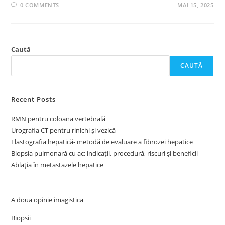
0 COMMENTS
MAI 15, 2025
Caută
CAUTĂ
Recent Posts
RMN pentru coloana vertebrală
Urografia CT pentru rinichi și vezică
Elastografia hepatică- metodă de evaluare a fibrozei hepatice
Biopsia pulmonară cu ac: indicații, procedură, riscuri și beneficii
Ablația în metastazele hepatice
A doua opinie imagistica
Biopsii