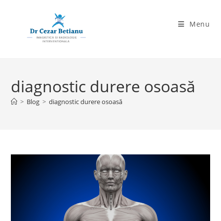
Skip
to
Menu
content
diagnostic durere osoasă
>
Blog
>
diagnostic durere osoasă