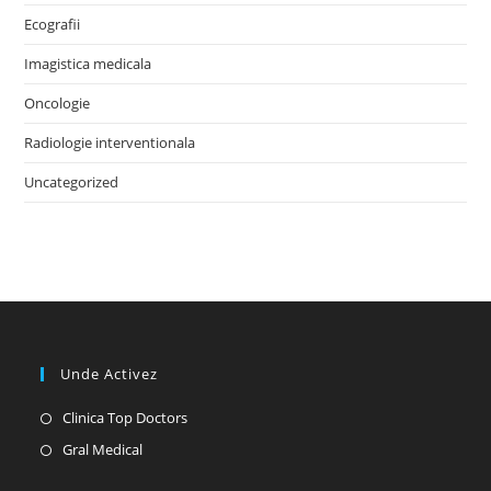
Ecografii
Imagistica medicala
Oncologie
Radiologie interventionala
Uncategorized
Unde Activez
Opens
Clinica Top Doctors
in
Opens
Gral Medical
a
in