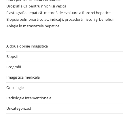
Urografia CT pentru rinichi și vezică
Elastografia hepatică- metodă de evaluare a fibrozei hepatice
Biopsia pulmonară cu ac: indicații, procedură, riscuri și beneficii
Ablația în metastazele hepatice
A doua opinie imagistica
Biopsii
Ecografii
Imagistica medicala
Oncologie
Radiologie interventionala
Uncategorized