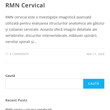
RMN Cervical
RMN cervical este o investigație imagistică avansată
utilizată pentru evaluarea structurilor anatomice ale gâtului
și coloanei cervicale. Aceasta oferă imagini detaliate ale
vertebrelor, discurilor intervertebrale, măduvei spinării,
nervilor spinali și…
0 COMMENTS
MAI 11, 2026
Caută
CAUTĂ
Recent Posts
RMN pentru coloana vertebrală