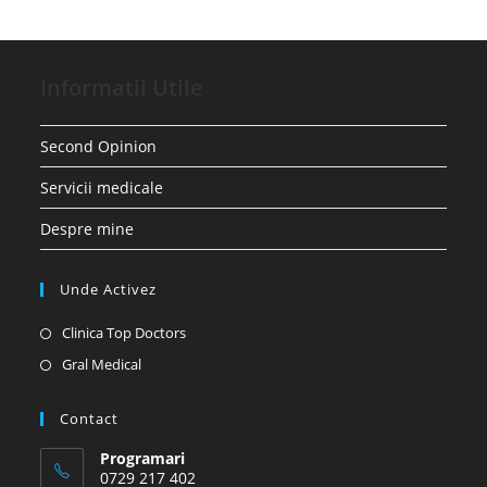
Informatii Utile
Second Opinion
Servicii medicale
Despre mine
Unde Activez
Opens
Clinica Top Doctors
in
Opens
Gral Medical
a
in
new
a
Contact
tab
new
Programari
tab
0729 217 402