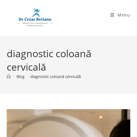
Skip
to
Menu
content
diagnostic coloană
cervicală
>
Blog
>
diagnostic coloană cervicală