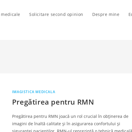
i medicale
Solicitare second opinion
Despre mine
E
IMAGISTICA MEDICALA
Pregătirea pentru RMN
Pregătirea pentru RMN joacă un rol crucial în obținerea de
imagini de înaltă calitate și în asigurarea confortului și
siguranței pacienților. RMN-ul reprezintă o tehnică medical