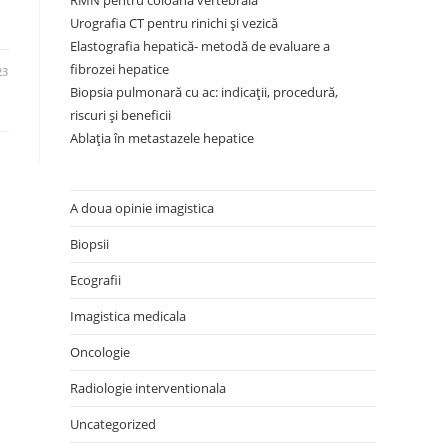
RMN pentru coloana vertebrală
Urografia CT pentru rinichi și vezică
Elastografia hepatică- metodă de evaluare a
fibrozei hepatice
23
Biopsia pulmonară cu ac: indicații, procedură,
riscuri și beneficii
Ablația în metastazele hepatice
A doua opinie imagistica
Biopsii
Ecografii
Imagistica medicala
Oncologie
Radiologie interventionala
Uncategorized