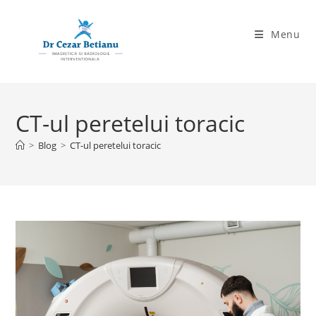
Skip
to
Menu
content
CT-ul peretelui toracic
>
Blog
>
CT-ul peretelui toracic