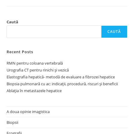
Caută
CAUTĂ
Recent Posts
RMN pentru coloana vertebrală
Urografia CT pentru rinichi și vezică
Elastografia hepatică- metodă de evaluare a fibrozei hepatice
Biopsia pulmonară cu ac: indicații, procedură, riscuri și beneficii
Ablația în metastazele hepatice
A doua opinie imagistica
Biopsii
Ecografii