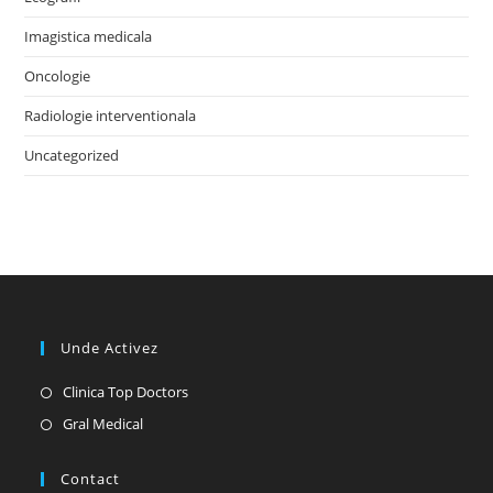
Imagistica medicala
Oncologie
Radiologie interventionala
Uncategorized
Unde Activez
Opens
Clinica Top Doctors
in
Opens
Gral Medical
a
in
new
a
Contact