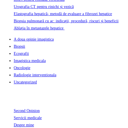
Urografia CT pentru rinichi și vezică
Elastografia hepatică- metodă de evaluare a fibrozei hepatice
Biopsia pulmonară cu ac: indicații, procedură, riscuri și beneficii
Ablația în metastazele hepatice
A doua opinie imagistica
Biopsii
Ecografii
Imagistica medicala
Oncologie
Radiologie interventionala
Uncategorized
Informatii Utile
Second Opinion
Servicii medicale
Despre mine