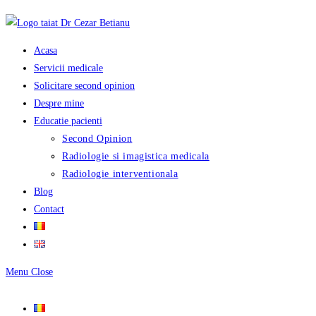
Skip
to
content
Acasa
Servicii medicale
Solicitare second opinion
Despre mine
Educatie pacienti
Second Opinion
Radiologie si imagistica medicala
Radiologie interventionala
Blog
Contact
Menu
Close