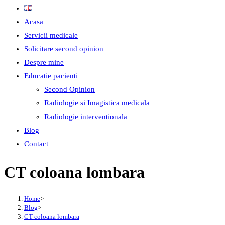
Acasa
Servicii medicale
Solicitare second opinion
Despre mine
Educatie pacienti
Second Opinion
Radiologie si Imagistica medicala
Radiologie interventionala
Blog
Contact
CT coloana lombara
Home
>
Blog
>
CT coloana lombara