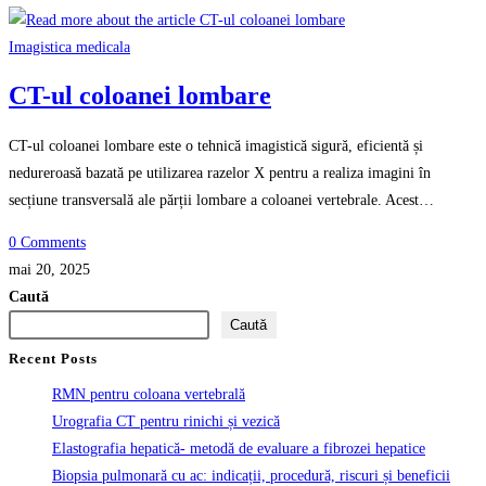
Imagistica medicala
CT-ul coloanei lombare
CT-ul coloanei lombare este o tehnică imagistică sigură, eficientă și
nedureroasă bazată pe utilizarea razelor X pentru a realiza imagini în
secțiune transversală ale părții lombare a coloanei vertebrale. Acest…
0 Comments
mai 20, 2025
Caută
Caută
Recent Posts
RMN pentru coloana vertebrală
Urografia CT pentru rinichi și vezică
Elastografia hepatică- metodă de evaluare a fibrozei hepatice
Biopsia pulmonară cu ac: indicații, procedură, riscuri și beneficii