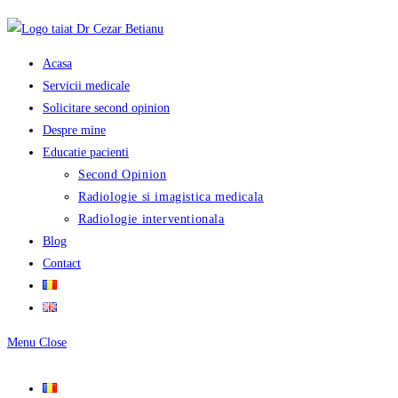
Skip
to
content
Acasa
Servicii medicale
Solicitare second opinion
Despre mine
Educatie pacienti
Second Opinion
Radiologie si imagistica medicala
Radiologie interventionala
Blog
Contact
Menu
Close