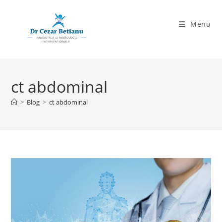
Skip
to
Menu
content
ct abdominal
>
Blog
>
ct abdominal