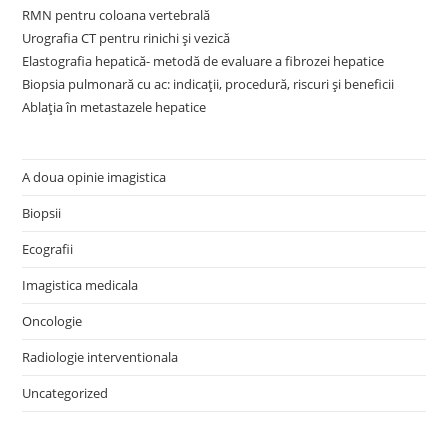
RMN pentru coloana vertebrală
Urografia CT pentru rinichi și vezică
Elastografia hepatică- metodă de evaluare a fibrozei hepatice
Biopsia pulmonară cu ac: indicații, procedură, riscuri și beneficii
Ablația în metastazele hepatice
A doua opinie imagistica
Biopsii
Ecografii
Imagistica medicala
Oncologie
Radiologie interventionala
Uncategorized