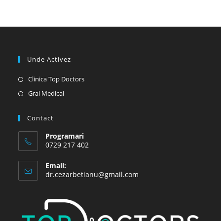
Unde Activez
Opens
Clinica Top Doctors
in
Opens
Gral Medical
a
in
new
a
Contact
tab
new
Programari
tab
0729 217 402
Email:
Opens
dr.cezarbetianu@gmail.com
in
your
application