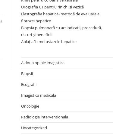
RMN pentru coloana vertebrală
Urografia CT pentru rinichi și vezică
Elastografia hepatică- metodă de evaluare a
fibrozei hepatice
25
Biopsia pulmonară cu ac: indicații, procedură,
riscuri și beneficii
Ablația în metastazele hepatice
A doua opinie imagistica
Biopsii
Ecografii
Imagistica medicala
Oncologie
Radiologie interventionala
Uncategorized