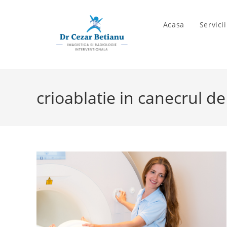
Skip
to
Acasa
Servici
content
crioablatie in canecrul d