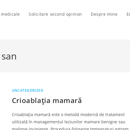
i medicale
Solicitare second opinion
Despre mine
E
e san
UNCATEGORIZED
Crioablația mamară
Crioablația mamară este o metodă modernă de tratament
utilizată în managementul leziunilor mamare benigne sau
maligne incipiente. Procedura folosește temperaturi extrem