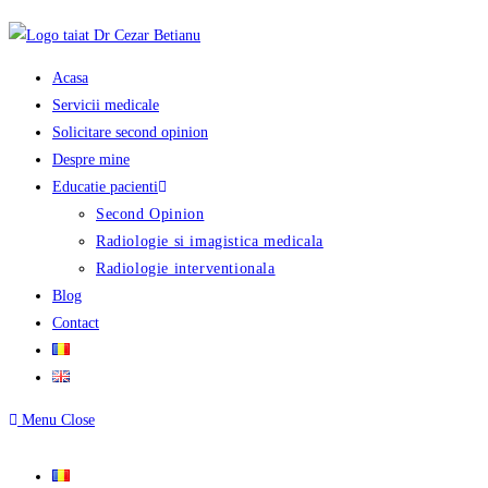
Skip
to
content
Acasa
Servicii medicale
Solicitare second opinion
Despre mine
Educatie pacienti
Second Opinion
Radiologie si imagistica medicala
Radiologie interventionala
Blog
Contact
Menu
Close