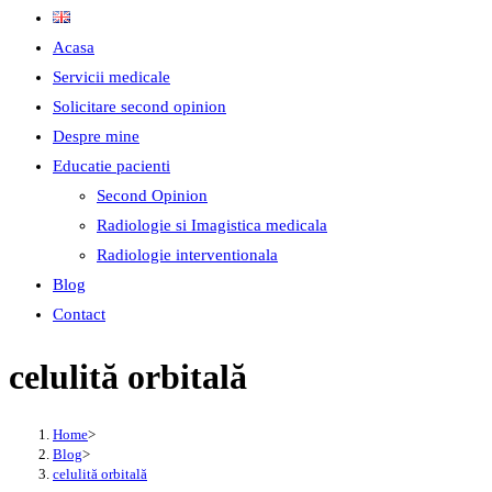
Acasa
Servicii medicale
Solicitare second opinion
Despre mine
Educatie pacienti
Second Opinion
Radiologie si Imagistica medicala
Radiologie interventionala
Blog
Contact
celulită orbitală
Home
>
Blog
>
celulită orbitală