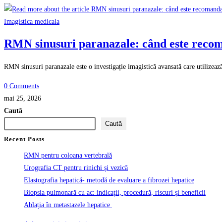
Imagistica medicala
RMN sinusuri paranazale: când este recoma
RMN sinusuri paranazale este o investigație imagistică avansată care utilizeaz
0 Comments
mai 25, 2026
Caută
Caută
Recent Posts
RMN pentru coloana vertebrală
Urografia CT pentru rinichi și vezică
Elastografia hepatică- metodă de evaluare a fibrozei hepatice
Biopsia pulmonară cu ac: indicații, procedură, riscuri și beneficii
Ablația în metastazele hepatice