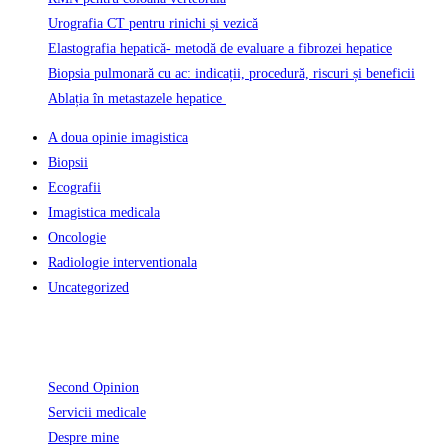
Urografia CT pentru rinichi și vezică
Elastografia hepatică- metodă de evaluare a fibrozei hepatice
Biopsia pulmonară cu ac: indicații, procedură, riscuri și beneficii
Ablația în metastazele hepatice
A doua opinie imagistica
Biopsii
Ecografii
Imagistica medicala
Oncologie
Radiologie interventionala
Uncategorized
Informatii Utile
Second Opinion
Servicii medicale
Despre mine