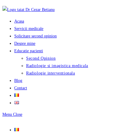
Skip
to
content
Acasa
Servicii medicale
Solicitare second opinion
Despre mine
Educatie pacienti
Second Opinion
Radiologie si imagistica medicala
Radiologie interventionala
Blog
Contact
Menu
Close