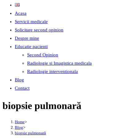
Acasa
Servicii medicale
Solicitare second opinion
Despre mine
Educatie pacienti
Second Opinion
Radiologie si Imagistica medicala
Radiologie interventionala
Blog
Contact
biopsie pulmonară
Home
>
Blog
>
biopsie pulmonară