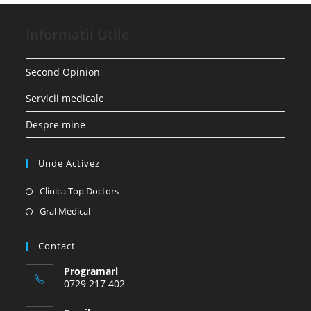
Informatii Utile
Second Opinion
Servicii medicale
Despre mine
Unde Activez
Opens
Clinica Top Doctors
in
Opens
Gral Medical
a
in
new
a
Contact
tab
new
Programari
tab
0729 217 402