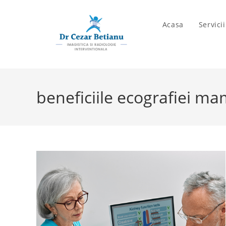
Skip
to
Acasa
Servici
content
beneficiile ecografiei m