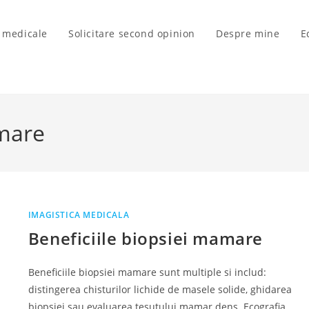
i medicale
Solicitare second opinion
Despre mine
E
amare
IMAGISTICA MEDICALA
Beneficiile biopsiei mamare
Beneficiile biopsiei mamare sunt multiple si includ:
distingerea chisturilor lichide de masele solide, ghidarea
biopsiei sau evaluarea țesutului mamar dens. Ecografia