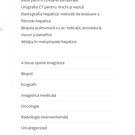
RMN pentru coloana vertebrală
Urografia CT pentru rinichi și vezică
Elastografia hepatică- metodă de evaluare a
fibrozei hepatice
Biopsia pulmonară cu ac: indicații, procedură,
25
riscuri și beneficii
Ablația în metastazele hepatice
A doua opinie imagistica
Biopsii
Ecografii
Imagistica medicala
Oncologie
Radiologie interventionala
Uncategorized