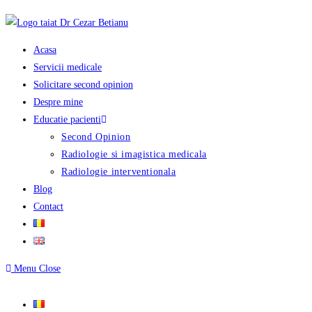
Skip
to
content
Acasa
Servicii medicale
Solicitare second opinion
Despre mine
Educatie pacienti
Second Opinion
Radiologie si imagistica medicala
Radiologie interventionala
Blog
Contact
Menu
Close