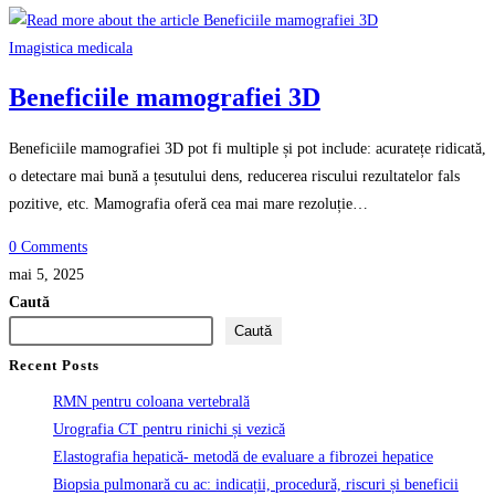
Imagistica medicala
Beneficiile mamografiei 3D
Beneficiile mamografiei 3D pot fi multiple și pot include: acuratețe ridicată,
o detectare mai bună a țesutului dens, reducerea riscului rezultatelor fals
pozitive, etc. Mamografia oferă cea mai mare rezoluție…
0 Comments
mai 5, 2025
Caută
Caută
Recent Posts
RMN pentru coloana vertebrală
Urografia CT pentru rinichi și vezică
Elastografia hepatică- metodă de evaluare a fibrozei hepatice
Biopsia pulmonară cu ac: indicații, procedură, riscuri și beneficii