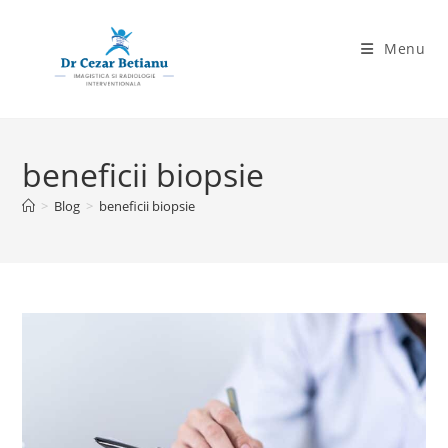
Skip
to
Menu
content
beneficii biopsie
>
Blog
>
beneficii biopsie