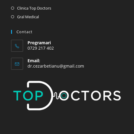
Opens
Clinica Top Doctors
in
Opens
Gral Medical
a
in
new
a
Contact
tab
new
Programari
tab
0729 217 402
Email:
Opens
dr.cezarbetianu@gmail.com
in
your
application