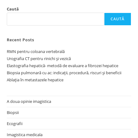
Caută
CAUTĂ
Recent Posts
RMN pentru coloana vertebrală
Urografia CT pentru rinichi și vezică
Elastografia hepatică- metodă de evaluare a fibrozei hepatice
Biopsia pulmonară cu ac: indicații, procedură, riscuri și beneficii
Ablația în metastazele hepatice
A doua opinie imagistica
Biopsii
Ecografii
Imagistica medicala