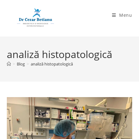
Skip
to
Menu
content
analiză histopatologică
>
Blog
>
analiză histopatologică