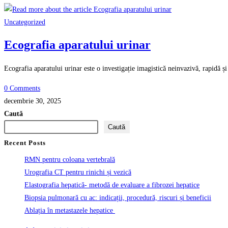
Uncategorized
Ecografia aparatului urinar
Ecografia aparatului urinar este o investigație imagistică neinvazivă, rapidă și
0 Comments
decembrie 30, 2025
Caută
Caută
Recent Posts
RMN pentru coloana vertebrală
Urografia CT pentru rinichi și vezică
Elastografia hepatică- metodă de evaluare a fibrozei hepatice
Biopsia pulmonară cu ac: indicații, procedură, riscuri și beneficii
Ablația în metastazele hepatice