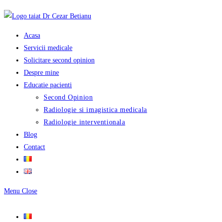
Skip
to
content
Acasa
Servicii medicale
Solicitare second opinion
Despre mine
Educatie pacienti
Second Opinion
Radiologie si imagistica medicala
Radiologie interventionala
Blog
Contact
Menu
Close