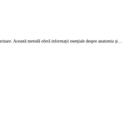
or urinare. Această metodă oferă informații esențiale despre anatomia și…