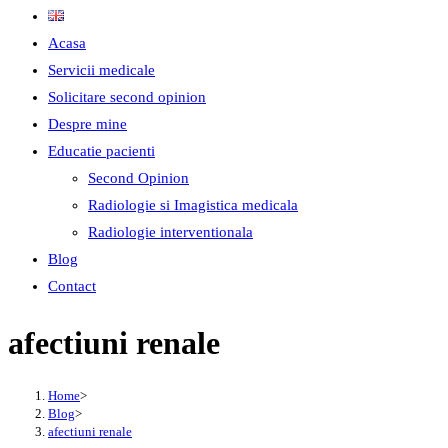
Acasa
Servicii medicale
Solicitare second opinion
Despre mine
Educatie pacienti
Second Opinion
Radiologie si Imagistica medicala
Radiologie interventionala
Blog
Contact
afectiuni renale
Home
>
Blog
>
afectiuni renale