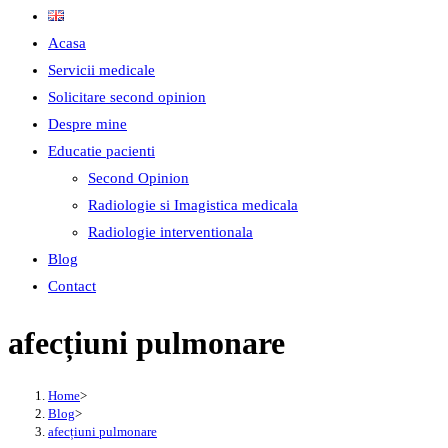
Acasa
Servicii medicale
Solicitare second opinion
Despre mine
Educatie pacienti
Second Opinion
Radiologie si Imagistica medicala
Radiologie interventionala
Blog
Contact
afecțiuni pulmonare
Home
>
Blog
>
afecțiuni pulmonare