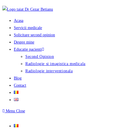
Skip
to
content
Acasa
Servicii medicale
Solicitare second opinion
Despre mine
Educatie pacienti
Second Opinion
Radiologie si imagistica medicala
Radiologie interventionala
Blog
Contact
Menu
Close