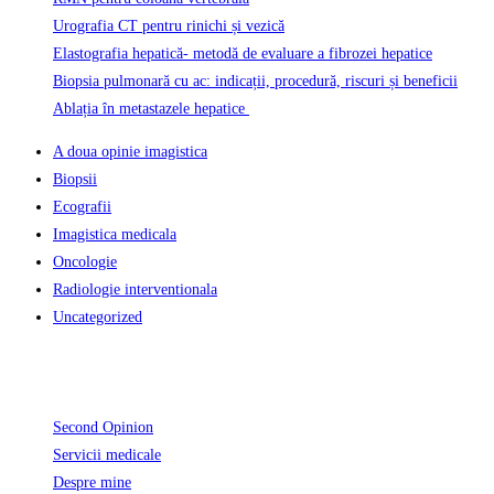
Urografia CT pentru rinichi și vezică
Elastografia hepatică- metodă de evaluare a fibrozei hepatice
Biopsia pulmonară cu ac: indicații, procedură, riscuri și beneficii
Ablația în metastazele hepatice
A doua opinie imagistica
Biopsii
Ecografii
Imagistica medicala
Oncologie
Radiologie interventionala
Uncategorized
Informatii Utile
Second Opinion
Servicii medicale
Despre mine