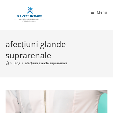
Skip
to
Menu
content
afecțiuni glande
suprarenale
>
Blog
>
afecțiuni glande suprarenale