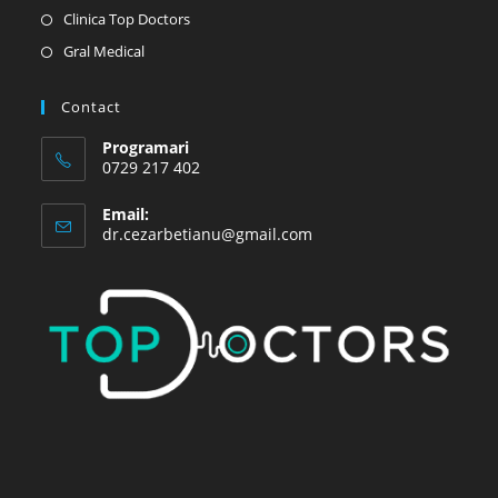
Opens
Clinica Top Doctors
in
Opens
Gral Medical
a
in
new
a
Contact
tab
new
Programari
tab
0729 217 402
Email:
Opens
dr.cezarbetianu@gmail.com
in
your
application