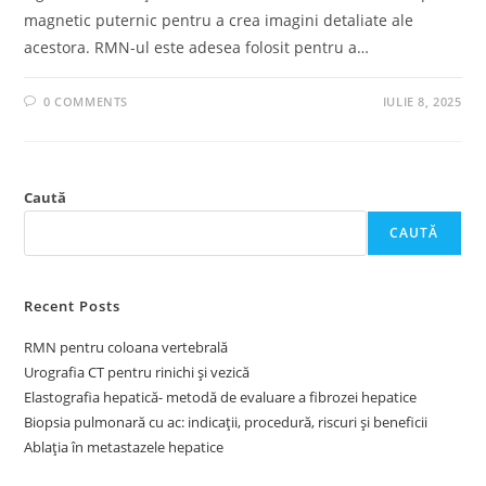
magnetic puternic pentru a crea imagini detaliate ale
acestora. RMN-ul este adesea folosit pentru a…
0 COMMENTS
IULIE 8, 2025
Caută
CAUTĂ
Recent Posts
RMN pentru coloana vertebrală
Urografia CT pentru rinichi și vezică
Elastografia hepatică- metodă de evaluare a fibrozei hepatice
Biopsia pulmonară cu ac: indicații, procedură, riscuri și beneficii
Ablația în metastazele hepatice