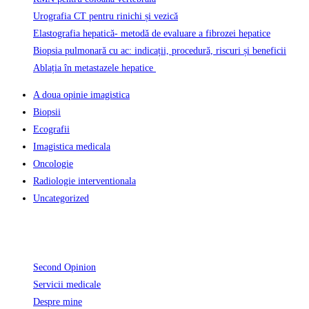
Urografia CT pentru rinichi și vezică
Elastografia hepatică- metodă de evaluare a fibrozei hepatice
Biopsia pulmonară cu ac: indicații, procedură, riscuri și beneficii
Ablația în metastazele hepatice
A doua opinie imagistica
Biopsii
Ecografii
Imagistica medicala
Oncologie
Radiologie interventionala
Uncategorized
Informatii Utile
Second Opinion
Servicii medicale
Despre mine