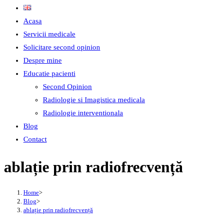
Acasa
Servicii medicale
Solicitare second opinion
Despre mine
Educatie pacienti
Second Opinion
Radiologie si Imagistica medicala
Radiologie interventionala
Blog
Contact
ablație prin radiofrecvență
Home
>
Blog
>
ablație prin radiofrecvență