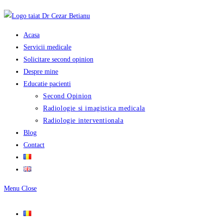
Skip
to
content
Acasa
Servicii medicale
Solicitare second opinion
Despre mine
Educatie pacienti
Second Opinion
Radiologie si imagistica medicala
Radiologie interventionala
Blog
Contact
Menu
Close