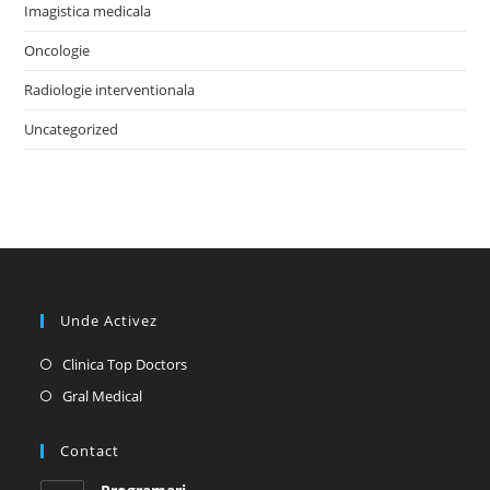
Imagistica medicala
Oncologie
Radiologie interventionala
Uncategorized
Unde Activez
Opens
Clinica Top Doctors
in
Opens
Gral Medical
a
in
new
a
Contact
tab
new