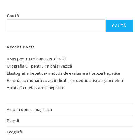
Caută
CAUTĂ
Recent Posts
RMN pentru coloana vertebrală
Urografia CT pentru rinichi și vezică
Elastografia hepatică- metodă de evaluare a fibrozei hepatice
Biopsia pulmonară cu ac: indicații, procedură, riscuri și beneficii
Ablația în metastazele hepatice
A doua opinie imagistica
Biopsii
Ecografii