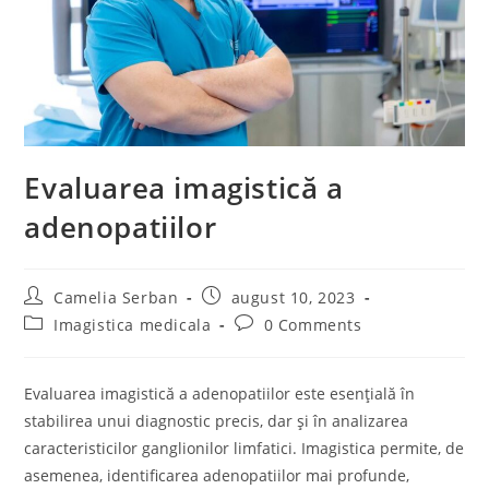
Evaluarea imagistică a
adenopatiilor
Post
Post
Camelia Serban
august 10, 2023
author:
published:
Post
Post
Imagistica medicala
0 Comments
category:
comments:
Evaluarea imagistică a adenopatiilor este esențială în
stabilirea unui diagnostic precis, dar și în analizarea
caracteristicilor ganglionilor limfatici. Imagistica permite, de
asemenea, identificarea adenopatiilor mai profunde,