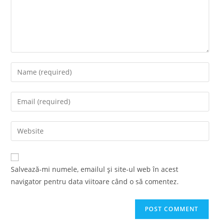
Enter
your
name
Enter
or
your
username
email
Enter
to
address
your
comment
to
website
comment
URL
Salvează-mi numele, emailul și site-ul web în acest
(optional)
navigator pentru data viitoare când o să comentez.