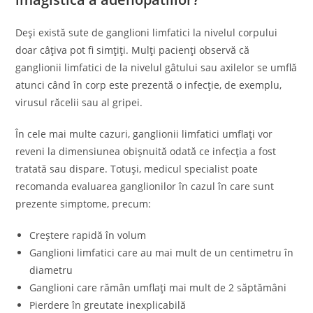
Deși există sute de ganglioni limfatici la nivelul corpului
doar câțiva pot fi simțiți. Mulți pacienți observă că
ganglionii limfatici de la nivelul gâtului sau axilelor se umflă
atunci când în corp este prezentă o infecție, de exemplu,
virusul răcelii sau al gripei.
În cele mai multe cazuri, ganglionii limfatici umflați vor
reveni la dimensiunea obișnuită odată ce infecția a fost
tratată sau dispare. Totuși, medicul specialist poate
recomanda evaluarea ganglionilor în cazul în care sunt
prezente simptome, precum:
Creștere rapidă în volum
Ganglioni limfatici care au mai mult de un centimetru în
diametru
Ganglioni care rămân umflați mai mult de 2 săptămâni
Pierdere în greutate inexplicabilă