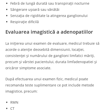
Febră de lungă durată sau transpirații nocturne
Sângerare ușoară sau vânătăi
Senzația de rigiditate la atingerea ganglionului
Respirație dificilă
Evaluarea imagistică a adenopatiilor
La inițierea unui examen de evaluare, medicul trebuie să
acorde o atenție deosebită dimensiunii, locației,
consistenței și numărului de ganglioni limfatici măriți,
precum și vârstei pacientului, durata limfadenopatiei și
oricăror simptome asociate.
După efectuarea unui examen fizic, medicul poate
recomanda teste suplimentare ce pot include metode
imagistice, precum:
RMN
CT