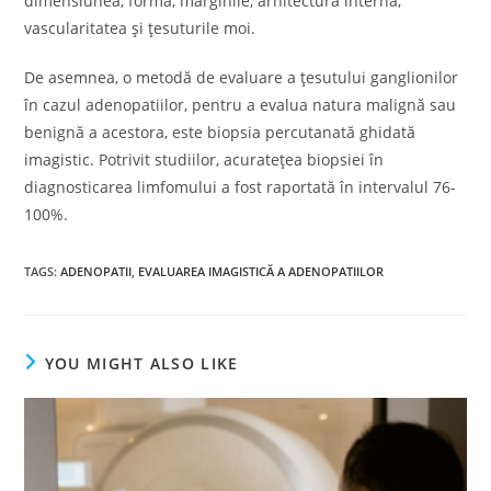
dimensiunea, forma, marginile, arhitectura internă,
vascularitatea și țesuturile moi.
De asemnea, o metodă de evaluare a țesutului ganglionilor
în cazul adenopatiilor, pentru a evalua natura malignă sau
benignă a acestora, este biopsia percutanată ghidată
imagistic. Potrivit studiilor, acuratețea biopsiei în
diagnosticarea limfomului a fost raportată în intervalul 76-
100%.
TAGS
:
ADENOPATII
,
EVALUAREA IMAGISTICĂ A ADENOPATIILOR
YOU MIGHT ALSO LIKE