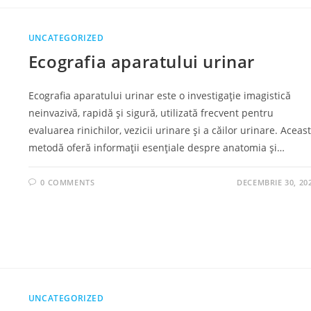
UNCATEGORIZED
Ecografia aparatului urinar
Ecografia aparatului urinar este o investigație imagistică
neinvazivă, rapidă și sigură, utilizată frecvent pentru
evaluarea rinichilor, vezicii urinare și a căilor urinare. Aceas
metodă oferă informații esențiale despre anatomia și…
0 COMMENTS
DECEMBRIE 30, 20
UNCATEGORIZED