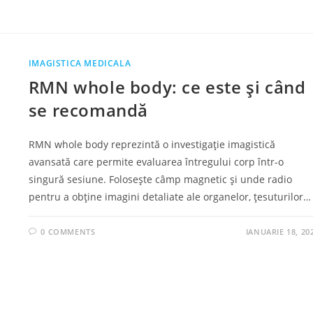
IMAGISTICA MEDICALA
RMN whole body: ce este și când
se recomandă
RMN whole body reprezintă o investigație imagistică
avansată care permite evaluarea întregului corp într-o
singură sesiune. Folosește câmp magnetic și unde radio
pentru a obține imagini detaliate ale organelor, țesuturilor…
0 COMMENTS
IANUARIE 18, 20