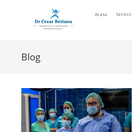
Skip
to
Acasa
Servici
content
Blog