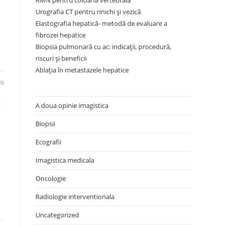
RMN pentru coloana vertebrală
Urografia CT pentru rinichi și vezică
Elastografia hepatică- metodă de evaluare a
fibrozei hepatice
Biopsia pulmonară cu ac: indicații, procedură,
riscuri și beneficii
Ablația în metastazele hepatice
26
A doua opinie imagistica
Biopsii
Ecografii
Imagistica medicala
Oncologie
Radiologie interventionala
Uncategorized