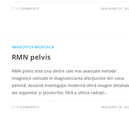
0 COMMENTS
IANUARIE 29, 20
IMAGISTICA MEDICALA
RMN pelvis
RMN pelvis este una dintre cele mai avansate metode
imagistice utilizate în diagnosticarea afecțiunilor din zona
pelvină. Această investigație modernă oferă imagini detaliat
ale organelor și țesuturilor, fără a utiliza radiații…
0 COMMENTS
IANUARIE 26, 20