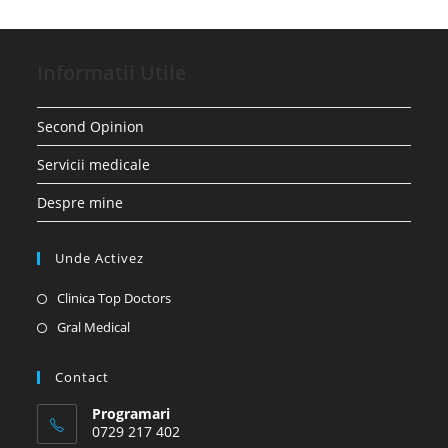
Informatii Utile
Second Opinion
Servicii medicale
Despre mine
Unde Activez
Opens
Clinica Top Doctors
in
Opens
Gral Medical
a
in
new
a
Contact
tab
new
Programari
tab
0729 217 402