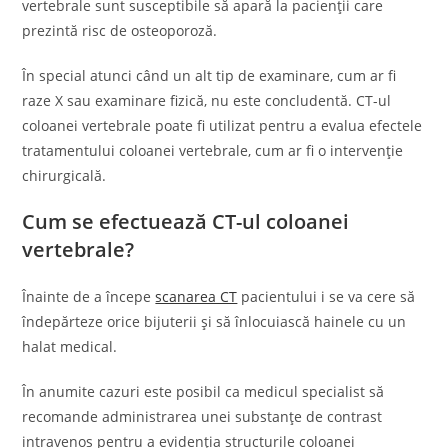
vertebrale sunt susceptibile să apară la pacienții care
prezintă risc de osteoporoză.
În special atunci când un alt tip de examinare, cum ar fi
raze X sau examinare fizică, nu este concludentă. CT-ul
coloanei vertebrale poate fi utilizat pentru a evalua efectele
tratamentului coloanei vertebrale, cum ar fi o intervenție
chirurgicală.
Cum se efectuează CT-ul coloanei
vertebrale?
Înainte de a începe
scanarea CT
pacientului i se va cere să
îndepărteze orice bijuterii și să înlocuiască hainele cu un
halat medical.
În anumite cazuri este posibil ca medicul specialist să
recomande administrarea unei substanțe de contrast
intravenos pentru a evidenția structurile coloanei