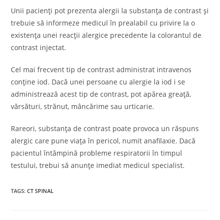
Unii pacienți pot prezenta alergii la substanța de contrast și
trebuie să informeze medicul în prealabil cu privire la o
existența unei reacții alergice precedente la colorantul de
contrast injectat.
Cel mai frecvent tip de contrast administrat intravenos
conține iod. Dacă unei persoane cu alergie la iod i se
administrează acest tip de contrast, pot apărea greață,
vărsături, strănut, mâncărime sau urticarie.
Rareori, substanța de contrast poate provoca un răspuns
alergic care pune viața în pericol, numit anafilaxie. Dacă
pacientul întâmpină probleme respiratorii în timpul
testului, trebui să anunțe imediat medicul specialist.
TAGS
:
CT SPINAL