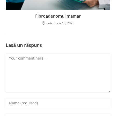
Fibroadenomul mamar
noiembrie 18, 2025
Lasă un răspuns
Comment
Enter
your
name