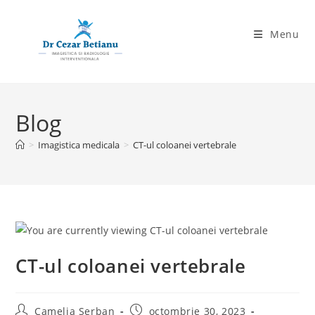
Skip
to
Menu
content
Blog
>
Imagistica medicala
>
CT-ul coloanei vertebrale
CT-ul coloanei vertebrale
Post
Post
Camelia Serban
octombrie 30, 2023