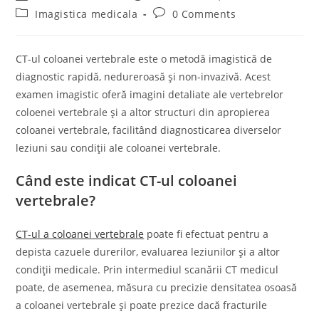
author:
published:
Post
Post
Imagistica medicala
0 Comments
category:
comments:
CT-ul coloanei vertebrale este o metodă imagistică de
diagnostic rapidă, nedureroasă și non-invazivă. Acest
examen imagistic oferă imagini detaliate ale vertebrelor
coloenei vertebrale și a altor structuri din apropierea
coloanei vertebrale, facilitând diagnosticarea diverselor
leziuni sau condiții ale coloanei vertebrale.
Când este indicat CT-ul coloanei
vertebrale?
CT-ul a coloanei vertebrale
poate fi efectuat pentru a
depista cazuele durerilor, evaluarea leziunilor și a altor
condiții medicale. Prin intermediul scanării CT medicul
poate, de asemenea, măsura cu precizie densitatea osoasă
a coloanei vertebrale și poate prezice dacă fracturile