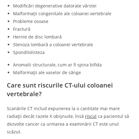
Modificări degenerative datorate vârstei
Malformații congenitale ale coloanei vertebrale
Probleme osoase
Fractură
Hernie de disc lombară
Stenoza lombară a coloanei vertebrale
Spondilolisteza
Anomalii structurale, cum ar fi spina bifida
Malformații ale vaselor de sânge
Care sunt riscurile CT-ului coloanei
vertebrale?
Scanările CT includ expunerea la o cantitate mai mare
radiații decât razele X obișnuite, însă
riscul
ca pacientul să
dezvolte cancer ca urmarea a examinării CT este unul
scăzut.