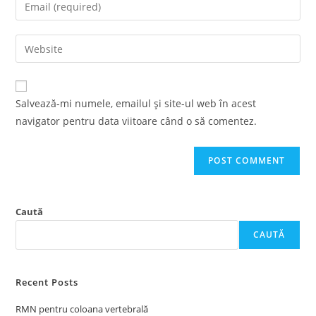
Enter
or
your
username
email
Enter
to
address
your
comment
to
website
comment
URL
Salvează-mi numele, emailul și site-ul web în acest
(optional)
navigator pentru data viitoare când o să comentez.
Caută
CAUTĂ
Recent Posts
RMN pentru coloana vertebrală