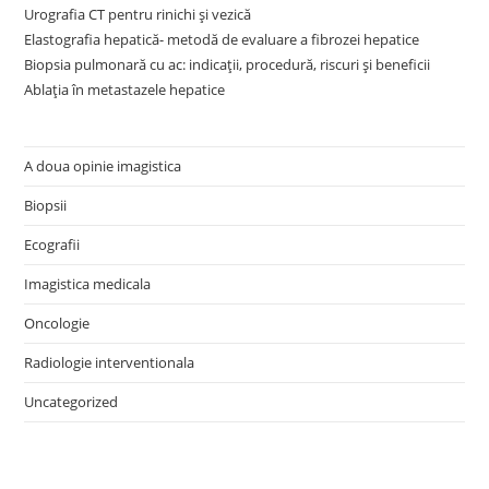
Urografia CT pentru rinichi și vezică
Elastografia hepatică- metodă de evaluare a fibrozei hepatice
Biopsia pulmonară cu ac: indicații, procedură, riscuri și beneficii
Ablația în metastazele hepatice
A doua opinie imagistica
Biopsii
Ecografii
Imagistica medicala
Oncologie
Radiologie interventionala
Uncategorized